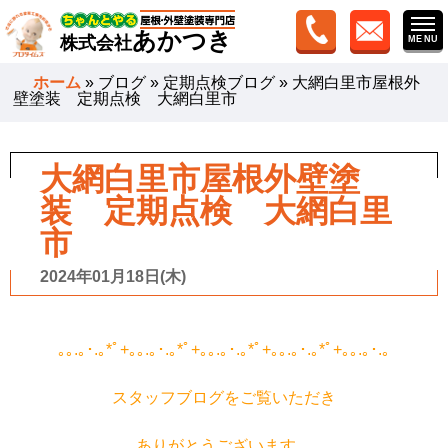
あかつき
株式会社
ホーム
»
ブログ
»
定期点検ブログ
»
大網白里市屋根外
壁塗装 定期点検 大網白里市
大網白里市屋根外壁塗
装 定期点検 大網白里
市
2024年01月18日(木)
｡｡
.
｡･
.
｡
*
ﾟ
+
｡｡
.
｡･
.
｡
*
ﾟ
+
｡｡
.
｡･
.
｡
*
ﾟ
+
｡｡
.
｡･
.
｡
*
ﾟ
+
｡｡
.
｡･
.
｡
スタッフブログをご覧いただき
ありがとうございます。