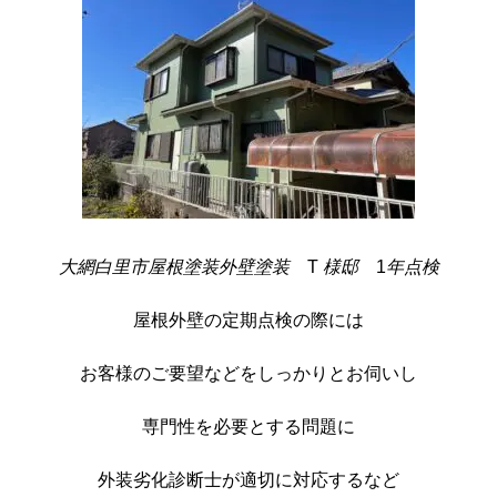
大網白里市屋根
塗装
外壁塗装
T
様邸
1
年点検
屋根外壁の定期点検の際には
お客様のご要望などを
しっかりと
お伺いし
専門性を必要とする問題に
外装劣化診断士が適切に対応するなど