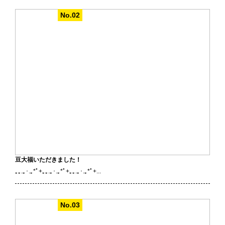
豆大福いただきました！
｡｡.｡･.｡*ﾟ+｡｡.｡･.｡*ﾟ+｡｡.｡･.｡*ﾟ+...