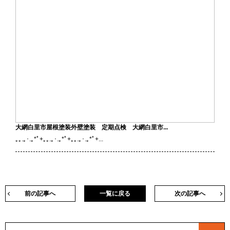
大網白里市屋根塗装外壁塗装 定期点検 大網白里市...
｡｡.｡･.｡*ﾟ+｡｡.｡･.｡*ﾟ+｡｡.｡･.｡*ﾟ+...
前の記事へ
一覧に戻る
次の記事へ