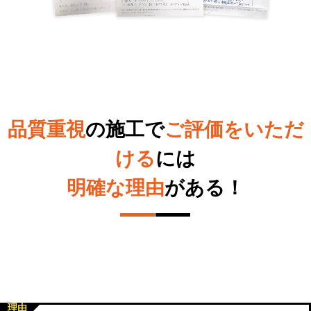
品質重視
の施工で
ご評価をいただ
ける
には
明確な理由
がある！
理由