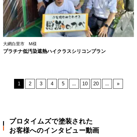
大網白里市 M様
プラチナ低汚染遮熱ハイクラスシリコンプラン
1
2
3
4
5
...
10
20
...
»
プロタイムズで塗装された
お客様へのインタビュー動画