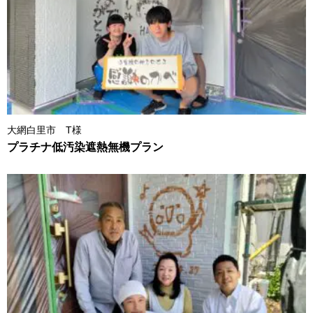
大網白里市 T様
プラチナ低汚染遮熱無機プラン