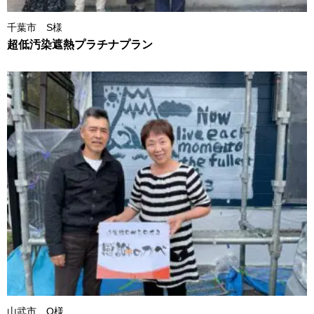
千葉市 S様
超低汚染遮熱プラチナプラン
山武市 O様