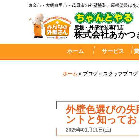
東金市・大網白里市・茂原市の外壁塗装、屋根塗装はあ
屋根・外壁塗装専門店
株式会社
あかつ
ホーム
サービス
ホーム
»
ブログ
»
スタッフブログ
外壁色選びの失
ントと知ってお
2025年01月11日(土)