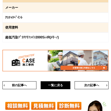
メーカー
ｱｽﾃｯｸﾍﾟｲﾝﾄ
使用塗料
超低汚染ﾌﾟﾗﾁﾅﾘﾌｧｲﾝ2000Si-IR(ﾒﾘｰﾉ)
前の記事へ
一覧に戻る
次の記事へ