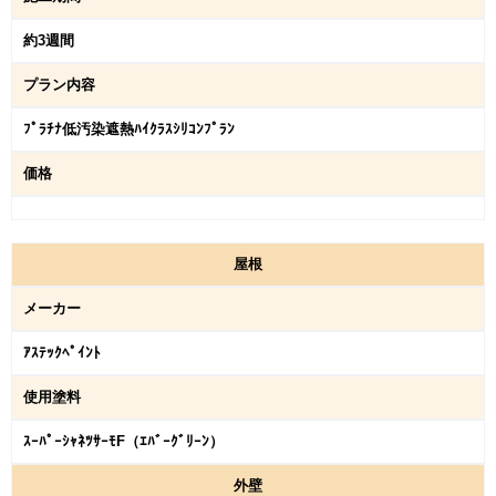
約3週間
プラン内容
ﾌﾟﾗﾁﾅ低汚染遮熱ﾊｲｸﾗｽｼﾘｺﾝﾌﾟﾗﾝ
価格
屋
根
メーカー
ｱｽﾃｯｸﾍﾟｲﾝﾄ
使用塗料
ｽｰﾊﾟｰｼｬﾈﾂｻｰﾓF（ｴﾊﾞｰｸﾞﾘｰﾝ）
外
壁