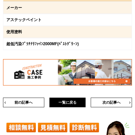
メーカー
アステックペイント
使用塗料
超低汚染ﾌﾟﾗﾁﾅﾘﾌｧｲﾝ2000MF(ﾊﾟｽﾄｸﾞﾘｰﾝ)
前の記事へ
一覧に戻る
次の記事へ