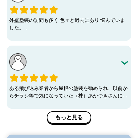
ても
細かい所迄行き届き、大変満足のいく仕上がりでさす
が
外壁塗装の訪問も多く 色々と過去にあり 悩んでいま
プロと感服致しました。
した。
良いご縁をいただきありがとうございました。
市のホームページで、外壁塗装の相談をしているこの
会社を見つけました。
外壁塗装の見積もりも各社様々ですが、この会社は空
撮したりしてくれて、
画像診断を見せてくれ、自宅の様子がよく分かりまし
た。
パソコン上で値段を決める会社や、低価格を売りにす
る会社とか
ある飛び込み業者から屋根の塗装を勧められ、以前か
沢山と見てきました。
らチラシ等で気になっていた（株）あかつきさんに診
電話しても直ぐに返答が返ってくる、聞いたことは折
断をお願いしました。
り返し教えてくれる。
①屋根・外壁の詳しい診断書
迅速な対応をしてくれました。
もっと見る
②説得力のある塗料別見積書
塗装リフォームが多い中、安心して任せられる会社に
③社長のお人柄
出会えて良かったです。
信頼出来る業者さんと感じ、思い切ってお願いする事