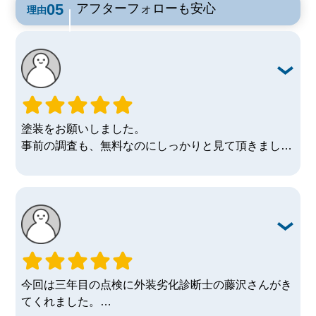
にしました。
アフターフォローも安心
理由
工事中は仕事で留守にする事もありましたが、職人さ
んが作業時間、内容など報告を書いてポストに入れて
くださり安心でした。
また、塗装以外のドアや雨戸の調整などもしていただ
き大変助かりました。
塗装を検討されている方はオススメです！
塗装をお願いしました。
事前の調査も、無料なのにしっかりと見て頂きまし
た。
社長さんや職人さんも、みなさん丁寧な対応で安心し
て任せる事ができました。
とっても綺麗に塗って頂き感謝しています。
1年後、3年後と点検にも来ていただけるという事で、
その時に家の困っている箇所の相談もしやすいので助
かります。
また何かあった時はお願い致します。
今回は三年目の点検に外装劣化診断士の藤沢さんがき
てくれました。