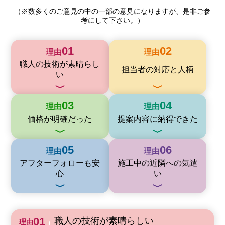
（※数多くのご意見の中の一部の意見になりますが、是非ご参
考にして下さい。）
理由
理由
職人の技術が素晴らし
担当者の対応と人柄
い
理由
理由
価格が明確だった
提案内容に納得できた
理由
理由
アフターフォローも安
施工中の近隣への気遣
心
い
職人の技術が素晴らしい
理由