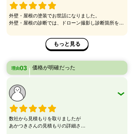
外壁・屋根の塗装でお世話になりました。
外壁・屋根の診断では、ドローン撮影し診断箇所を動
画を見ながら丁寧に説明していただき、自分で見るこ
とが出来ない破損箇所等を確認する事が出来ました。
もっと見る
見積書は細かく記載されていてとてもわかりやすく、
信頼出来る会社だと思いお願い致しました。
工事の際、塗装の職人さんはとても感じが良い方で丁
価格が明確だった
理由
寧な仕事はもちろん、細かなところまで気遣っていた
だき感謝しています。
足場の職人さん、大工さん、皆さんも感じが良くて気
持ちよくお任せできました。
毎日進捗状況を伝えていただけたのもよかったです。
今回初めての塗装でしたが、社長さんはじめスタッフ
皆さんの丁寧で親切な対応で安心してお任せすること
数社から見積もりを取りましたが
ができ、仕上がりも大変満足です。
あかつきさんの見積もりの詳細さ
あかつきさんにお願いして本当によかったです。
診断報告の内容が他社と比べて