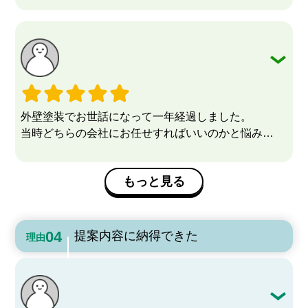
スタッフの皆さんお世話になりました。
ずば抜けて良かった為、依頼しました。
ありがとうございました。
予想通り工事も丁寧な仕上がりに満足しています。
外壁塗装でお世話になって一年経過しました。
当時どちらの会社にお任せすればいいのかと悩み
安い価格で施工されているところも目にする中
あかつき様でお話を伺った際の簡潔明瞭な料金表示と
もっと見る
データーに基づき自信をもって提供されている姿勢を
感じその場で決めてしまいました。スタッフの皆様の
対応も気持ちが良く、請け負って頂いた職人さんも
最初は若くお見受けし大丈夫だろうかと、不安がよぎ
提案内容に納得できた
理由
り
ましたが、養生の段階からとても綺麗で丁寧な仕事ぶ
りが
伺え、すぐにその不安は吹き飛びました。塗装におい