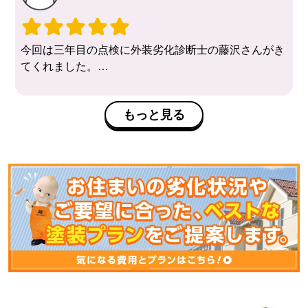
その時に家の困っている箇所の相談もしやすいので助
かります。
また何かあった時はお願い致します。
今回は三年目の点検に外装劣化診断士の藤沢さんがき
てくれました。
質問箇所にはリフォーム図面を作る事により、見積や
材料等の正確さが
もっと見る
わかる事を丁寧に教えて頂きました。また、これから
も気軽に連絡
させて頂きます。