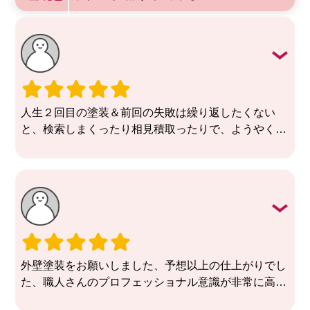
人生２回目の塗装＆前回の失敗は繰り返したくない
と、検索しまくったり相見積取ったりで、ようやくた
どり着いた業者さんでした。
結果は細かい対応と丁寧な仕上げで大成功！特に職人
さんの真摯な対応に感動でした。
これからも長いお付き合いになると思いますが、なに
かと相談しやすい会社に巡り会えてほっとしていま
す。
外壁塗装をお願いしました、予想以上の仕上がりでし
た、職人さんのプロフェッショナル意識が非常に高い
会社です、安心してお任せ出来きます！