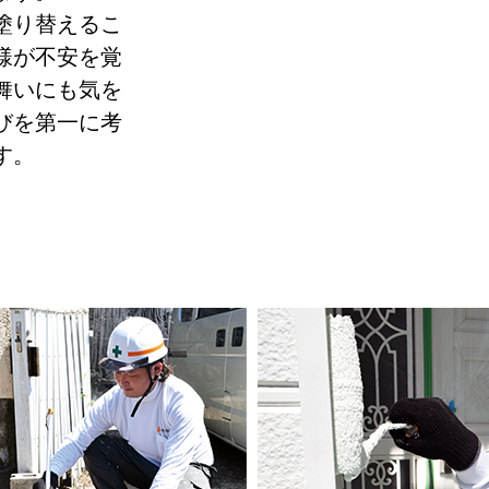
塗り替えるこ
様が不安を覚
舞いにも気を
びを第一に考
す。