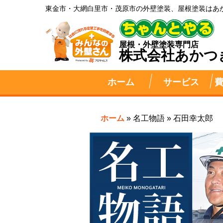
東金市・大網白里市・茂原市の外壁塗装、屋根塗装はあ
屋根・外壁塗装専門店
株式会社
あかつ
ホーム
サービス
ホーム
»
名工物語
»
石田幸太郎