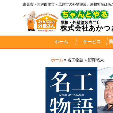
東金市・大網白里市・茂原市の外壁塗装、屋根塗装はあ
屋根・外壁塗装専門店
株式会社
あかつ
ホーム
サービス
ホーム
»
名工物語
»
沼澤悠太