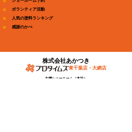
ショールーム予約
ボランティア活動
人気の塗料ランキング
感謝のかべ
株式会社あかつき
東千葉店・大網店
大網ショールーム​（本社）
〒299-3235 千葉県大網白里市駒込1387−4​
TEL：0475-78-6650 FAX：0475-78-6651
東千葉ショールーム​
〒283-0031 千葉県東金市薄島296-6(完全予約制）​
copyright © PROTIMES Co.,Ltd.All Rights Reserved.