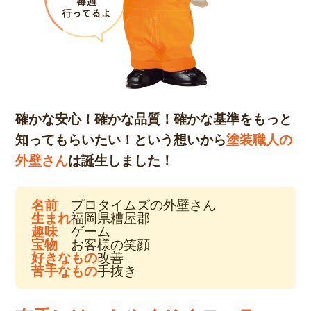
確かな安心！確かな品質！確かな基準をもっと
知ってもらいたい！という想いから
塗装職人の
外壁さん
は誕生しました！
名前
プロタイムズの外壁さん
生まれ
福岡県糟屋郡
趣味
ゲーム
宝物
お客様の笑顔
好きなもの
改善
苦手なもの
手抜き