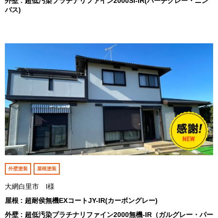
外壁 : 超低汚染プラチナリファイン2000Si-IR(バーチグレー・ニン
バス)
外壁塗装
屋根塗装
大網白里市 I様
屋根 : 超耐侯無機EXコートJY-IR(カーボングレー)
外壁 : 超低汚染プラチナリファイン2000無機-IR（ガルグレー・パー