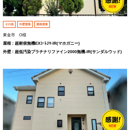
その他
外壁塗装
屋根塗装
東金市 O様
屋根 : 超耐侯無機EXｺｰﾄJY-IR(マホガニー)
外壁 : 超低汚染プラチナリファイン2000無機-IR(サンダルウッド)