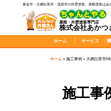
東金市・大網白里市・茂原市の外壁塗装、屋根塗装はあ
屋根・外壁塗装専門店
株式会社
あかつ
ホーム
サービス
ホーム
»
施工事例
»
大網白里市N
施工事