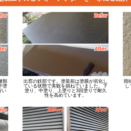
種類
出窓の鉄部です。塗装前は塗膜が劣化し
雨
中塗
ている状態で美観を損ねていました。下
し
行い
塗り、中塗り、上塗りと3回塗りで耐久
性を高めています。