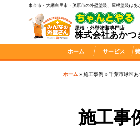
東金市・大網白里市・茂原市の外壁塗装、屋根塗装はあ
屋根・外壁塗装専門店
株式会社
あかつ
ホーム
サービス
ホーム
»
施工事例
»
千葉市緑区あ
施工事