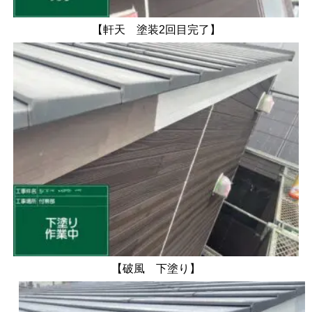
【軒天 塗装2回目完了】
【破風 下塗り】