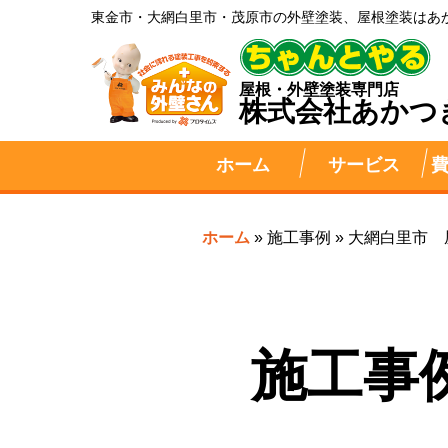
東金市・大網白里市・茂原市の外壁塗装、屋根塗装はあ
屋根・外壁塗装専門店
株式会社
あかつ
ホーム
サービス
ホーム
»
施工事例
»
大網白里市 
施工事