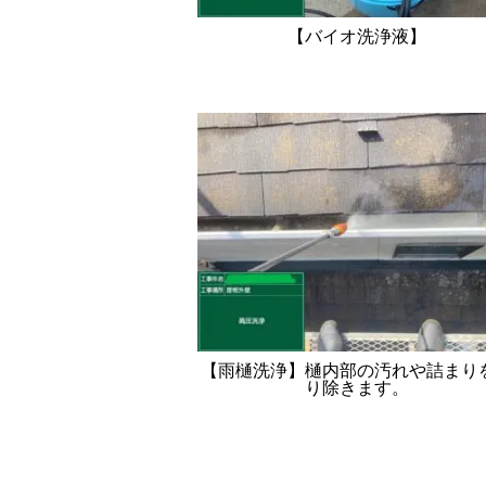
【バイオ洗浄液】
【雨樋洗浄】樋内部の汚れや詰まり
り除きます。