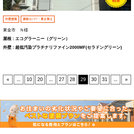
外壁塗装
屋根カバー・葺き替え
東金市 Ｎ様
屋根 : エコグラーニー（グリーン）
外壁 : 超低汚染プラチナリファイン2000MF(セラドングリーン)
«
...
10
20
...
27
28
29
30
31
...
»