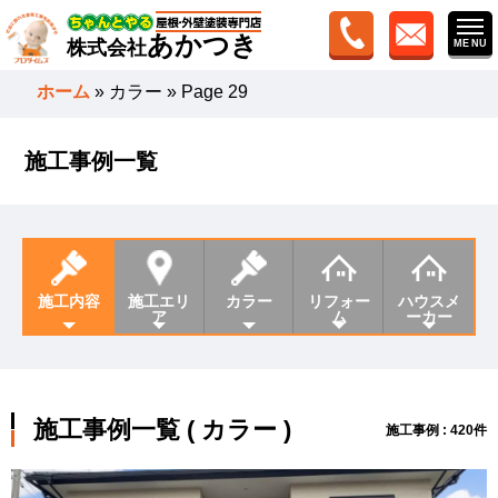
あかつき
株式会社
ホーム
»
カラー
»
Page 29
施工事例一覧
施工内容
施工エリ
カラー
リフォー
ハウスメ
ア
ム
ーカー
施工事例一覧 ( カラー )
施工事例 : 420件