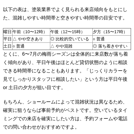
以下の表は、塗装業界でよく見られる来店傾向をもとにし
た、混雑しやすい時間帯と空きやすい時間帯の目安です。
曜日
午前（10〜12時）
午後（12〜15時）
夕方（15〜17時）
平日
△ やや空きあり
◎ 比較的空いている
○ 普通
土日
○ 普通
△ やや混雑
◎ 落ち着きやすい
とくに、6〜7月の梅雨シーズンは全体的に来店数が落ち着
く傾向があり、平日午後はほとんど貸切状態のように相談
できる時間帯になることもあります。「じっくりカラーを
見てしっかりスタッフに相談したい」という方は平日午後
or 土日の夕方が狙い目です。
もちろん、ショールームによって混雑状況は異なるため、
確実に狙うならば事前予約がベストです。空いているタイ
ミングでの来店を確実にしたい方は、予約フォームや電話
での問い合わせがおすすめですよ。